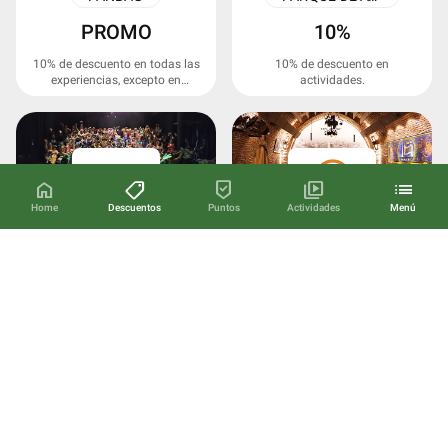
PROMO
10%
10% de descuento en todas las
10% de descuento en
experiencias, excepto en
actividades.
desayunos.
home
shoppingmode
beenhere
video_library
list
Home
Descuentos
Puntos
Actividades
Menú
DERIVA TEATRO
MICHELANGELO LEGEND
20%
20%
20% de descuento en
20% de descuento en cenas.
espectáculos.