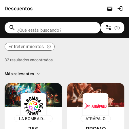
wallet
login
Descuentos
search
page_info
(1)
Entretenimientos
cancel
32 resultados encontrados
keyboard_arrow_down
Más relevantes
LA BOMBA DE TIEMPO
ATRÁPALO